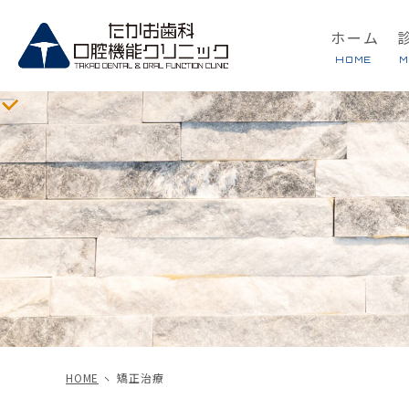
ホーム
HOME
M
むし歯治療
小児歯科
矯正治療
入れ歯・義歯
歯科口腔外科
予防・メンテナンス
摂食嚥下リハビリテーショ
オーラルフレイル
HOME
矯正治療