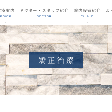
診療案内
ドクター・スタッフ紹介
院内設備紹介
よ
EDICAL
DOCTOR
CLINIC
歯周病治療
クリニック案内
インプラント治療
費用とお支払いについて
審美治療
採用情報
矯正治療
ホワイトニング
親知らずの抜歯
訪問歯科診療
ン
有病者の歯科診療
デンタルフィットネス®