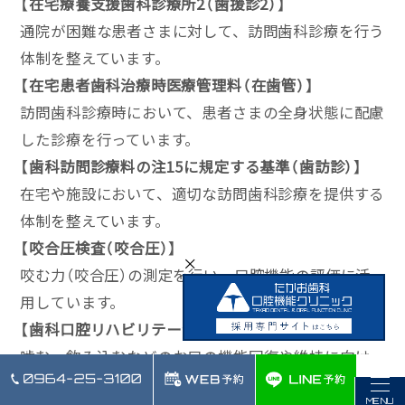
【在宅療養支援歯科診療所2（歯援診2）】
通院が困難な患者さまに対して、訪問歯科診療を行う
体制を整えています。
【在宅患者歯科治療時医療管理料（在歯管）】
訪問歯科診療時において、患者さまの全身状態に配慮
した診療を行っています。
【歯科訪問診療料の注15に規定する基準（歯訪診）】
在宅や施設において、適切な訪問歯科診療を提供する
体制を整えています。
【咬合圧検査（咬合圧）】
×
咬む力（咬合圧）の測定を行い、口腔機能の評価に活
用しています。
【歯科口腔リハビリテーション料2（歯リハ2）】
噛む・飲み込むなどのお口の機能回復や維持に向け
たリハビリテーションを実施しています。
MENU