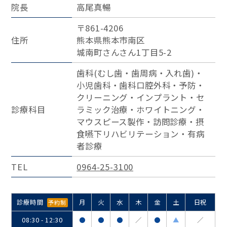
院長
高尾真暢
〒861-4206
住所
熊本県熊本市南区
城南町さんさん1丁目5-2
歯科(むし歯・歯周病・入れ歯)・
小児歯科・歯科口腔外科・予防・
クリーニング・インプラント・セ
診療科目
ラミック治療・ホワイトニング・
マウスピース製作・訪問診療・摂
食嚥下リハビリテーション・有病
者診療
TEL
0964-25-3100
診療時間
月
火
水
木
金
土
日祝
予約制
08:30 - 12:30
●
●
●
／
●
▲
／